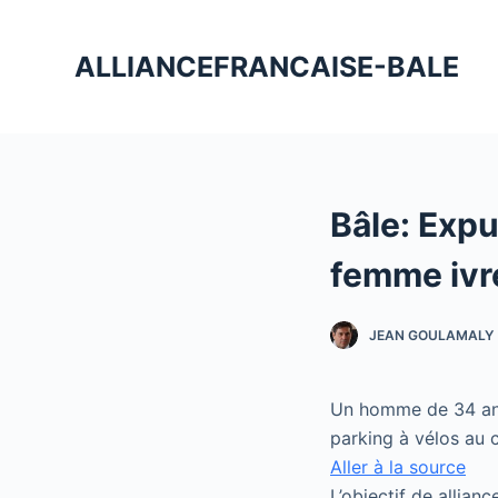
P
a
ALLIANCEFRANCAISE-BALE
s
s
e
r
a
Bâle: Expu
u
c
femme ivre
o
n
JEAN GOULAMALY
t
e
n
Un homme de 34 ans 
u
parking à vélos au c
Aller à la source
L’objectif de allian