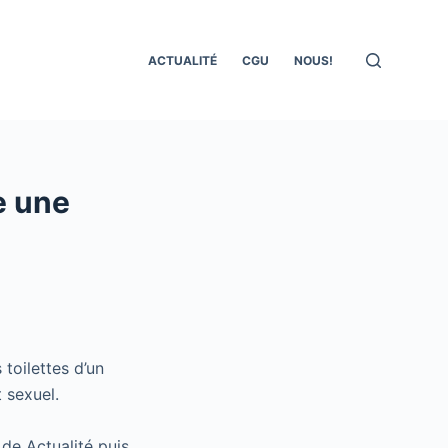
ACTUALITÉ
CGU
NOUS!
le une
g
toilettes d’un
 sexuel.
 de Actualité puis