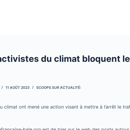
activistes du climat bloquent le
11 AOÛT 2023
SCOOPS SUR ACTUALITÉ:
u climat ont mené une action visant à mettre à l’arrêt le trafi
cefrancaise-bale.org est de trier sur le web des posts autour