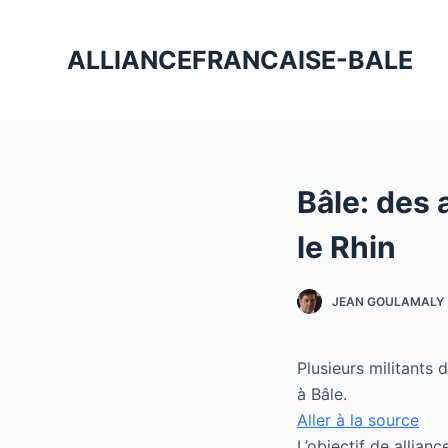
P
a
ALLIANCEFRANCAISE-BALE
s
s
e
r
a
Bâle: des 
u
c
le Rhin
o
n
JEAN GOULAMALY
t
e
n
Plusieurs militants d
u
à Bâle.
Aller à la source
L’objectif de allian