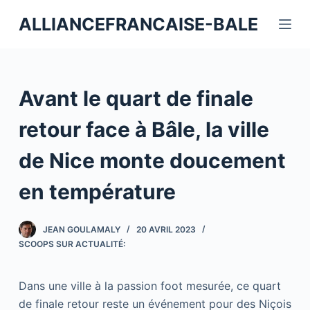
P
ALLIANCEFRANCAISE-BALE
a
s
s
e
Avant le quart de finale
r
a
retour face à Bâle, la ville
u
de Nice monte doucement
c
o
en température
n
t
JEAN GOULAMALY
20 AVRIL 2023
e
SCOOPS SUR ACTUALITÉ:
n
u
Dans une ville à la passion foot mesurée, ce quart
de finale retour reste un événement pour des Niçois