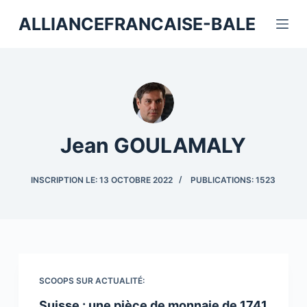
P
ALLIANCEFRANCAISE-BALE
a
s
s
e
r
a
Jean GOULAMALY
u
c
o
INSCRIPTION LE: 13 OCTOBRE 2022
PUBLICATIONS: 1523
n
t
e
n
u
SCOOPS SUR ACTUALITÉ:
Suisse : une pièce de monnaie de 1741