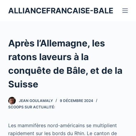
P
ALLIANCEFRANCAISE-BALE
a
s
s
e
Après l’Allemagne, les
r
a
ratons laveurs à la
u
conquête de Bâle, et de la
c
o
Suisse
n
t
JEAN GOULAMALY
9 DÉCEMBRE 2024
e
SCOOPS SUR ACTUALITÉ:
n
u
Les mammifères nord-américains se multiplient
rapidement sur les bords du Rhin. Le canton de