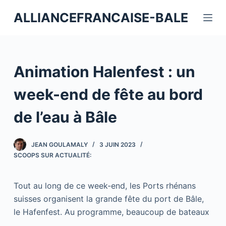
P
ALLIANCEFRANCAISE-BALE
a
s
s
e
Animation Halenfest : un
r
a
week-end de fête au bord
u
de l’eau à Bâle
c
o
n
JEAN GOULAMALY
3 JUIN 2023
t
SCOOPS SUR ACTUALITÉ:
e
n
Tout au long de ce week-end, les Ports rhénans
u
suisses organisent la grande fête du port de Bâle,
le Hafenfest. Au programme, beaucoup de bateaux
…