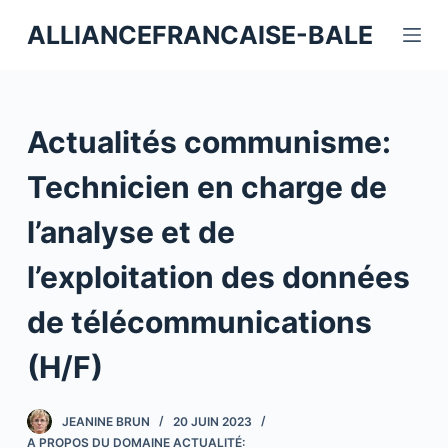
P
ALLIANCEFRANCAISE-BALE
a
s
s
e
Actualités communisme:
r
a
Technicien en charge de
u
l’analyse et de
c
o
l’exploitation des données
n
t
de télécommunications
e
(H/F)
n
u
JEANINE BRUN
20 JUIN 2023
A PROPOS DU DOMAINE ACTUALITÉ: