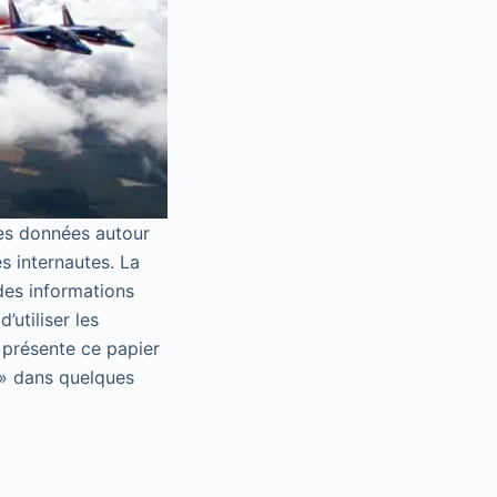
des données autour
s internautes. La
des informations
’utiliser les
 présente ce papier
é » dans quelques