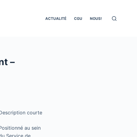
ACTUALITÉ
CGU
NOUS!
– ​​
Description courte
Positionné au sein
du Service de