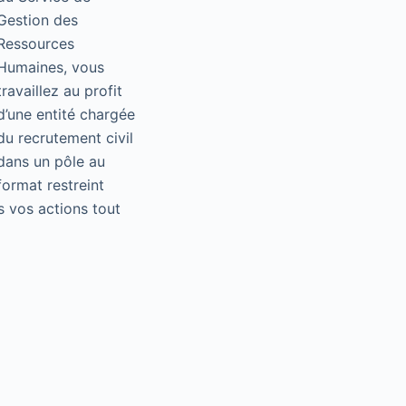
Gestion des
Ressources
Humaines, vous
travaillez au profit
d’une entité chargée
du recrutement civil
dans un pôle au
format restreint
s vos actions tout