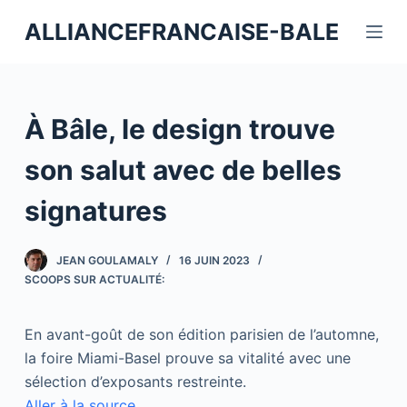
P
ALLIANCEFRANCAISE-BALE
a
s
s
e
À Bâle, le design trouve
r
a
son salut avec de belles
u
signatures
c
o
n
JEAN GOULAMALY
16 JUIN 2023
t
SCOOPS SUR ACTUALITÉ:
e
n
En avant-goût de son édition parisien de l’automne,
u
la foire Miami-Basel prouve sa vitalité avec une
sélection d’exposants restreinte.
Aller à la source