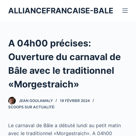
P
ALLIANCEFRANCAISE-BALE
a
s
s
e
A 04h00 précises:
r
a
Ouverture du carnaval de
u
Bâle avec le traditionnel
c
o
«Morgestraich»
n
t
JEAN GOULAMALY
19 FÉVRIER 2024
e
SCOOPS SUR ACTUALITÉ:
n
u
Le carnaval de Bâle a débuté lundi au petit matin
avec le traditionnel «Morgestraich». A 04h00