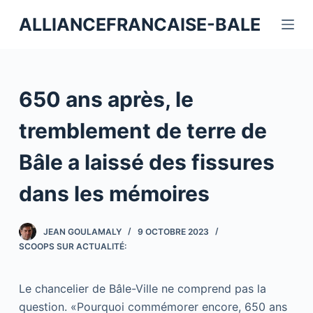
P
ALLIANCEFRANCAISE-BALE
a
s
s
e
650 ans après, le
r
a
tremblement de terre de
u
Bâle a laissé des fissures
c
o
dans les mémoires
n
t
JEAN GOULAMALY
9 OCTOBRE 2023
e
SCOOPS SUR ACTUALITÉ:
n
u
Le chancelier de Bâle-Ville ne comprend pas la
question. «Pourquoi commémorer encore, 650 ans