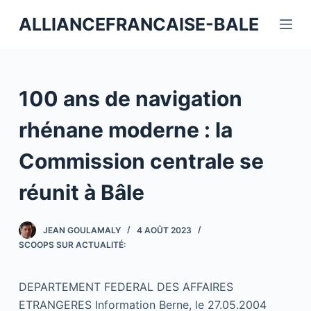
P
ALLIANCEFRANCAISE-BALE
a
s
s
e
100 ans de navigation
r
a
rhénane moderne : la
u
Commission centrale se
c
o
réunit à Bâle
n
t
JEAN GOULAMALY
4 AOÛT 2023
e
SCOOPS SUR ACTUALITÉ:
n
u
DEPARTEMENT FEDERAL DES AFFAIRES
ETRANGERES Information Berne, le 27.05.2004